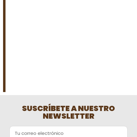
valider
un
profil
Stakes77
SUSCRÍBETE A NUESTRO
NEWSLETTER