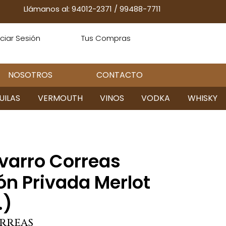
Llámanos al: 94012-2371
/
99488-7711
iciar Sesión
Tus Compras
NOSOTROS
CONTACTO
UILAS
VERMOUTH
VINOS
VODKA
WHISKY
varro Correas
ón Privada Merlot
.)
RREAS