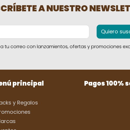
CRÍBETE A NUESTRO NEWSLE
Quiero susc
 tu correo con lanzamientos, ofertas y promociones excl
nú principal
Pagos 100% 
acks y Regalos
romociones
arcas