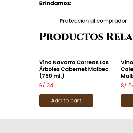
Brindamos:
Protección al comprador
Productos Rel
Vino Navarro Correas Los
Vino
Árboles Cabernet Malbec
Cole
(750 ml.)
Malb
S/
34
S/
5
Add to cart