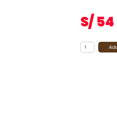
S/
54
Add