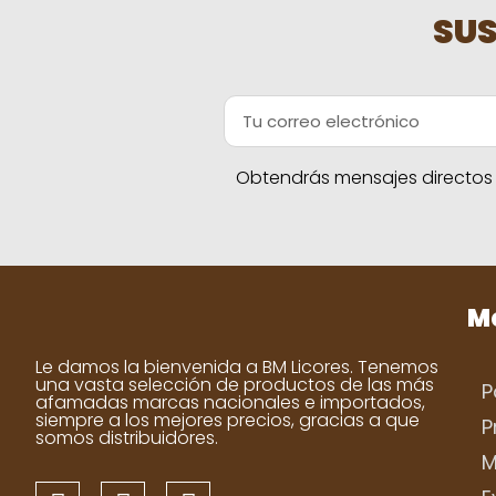
SUS
Obtendrás mensajes directos a
Me
Le damos la bienvenida a BM Licores. Tenemos
una vasta selección de productos de las más
P
afamadas marcas nacionales e importados,
siempre a los mejores precios, gracias a que
P
somos distribuidores.
M