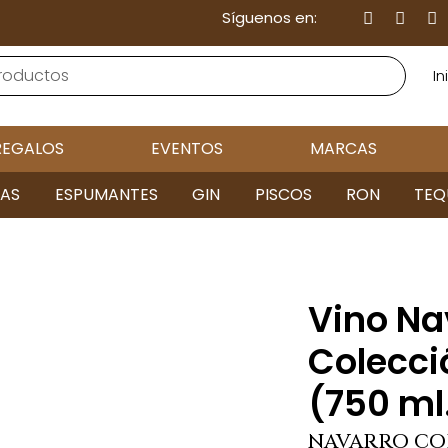
Síguenos en:
In
REGALOS
EVENTOS
MARCAS
AS
ESPUMANTES
GIN
PISCOS
RON
TEQ
Vino Na
Colecci
(750 ml
NAVARRO CO