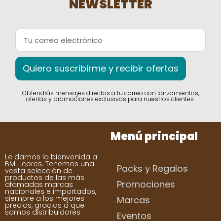
NEWSLETTER
Quiero suscribirme y recibir ofertas
Obtendrás mensajes directos a tu correo con lanzamientos,
ofertas y promociones exclusivas para nuestros clientes.
Menú principal
Le damos la bienvenida a
BM Licores. Tenemos una
Packs y Regalos
vasta selección de
productos de las más
Promociones
afamadas marcas
nacionales e importados,
siempre a los mejores
Marcas
precios, gracias a que
somos distribuidores.
Eventos