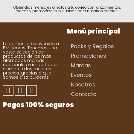
Obtendrás mensajes directos a tu correo con lanzamientos,
ofertas y promociones exclusivas para nuestros clientes.
Menú principal
Le damos la bienvenida a
Packs y Regalos
BM Licores. Tenemos una
vasta selección de
Promociones
productos de las más
afamadas marcas
nacionales e importados,
Marcas
siempre a los mejores
precios, gracias a que
Eventos
somos distribuidores.
Nosotros
Contacto
Pagos 100% seguros