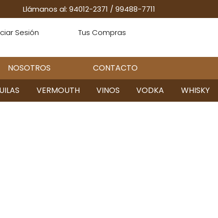
Llámanos al: 94012-2371
/
99488-7711
iciar Sesión
Tus Compras
NOSOTROS
CONTACTO
UILAS
VERMOUTH
VINOS
VODKA
WHISKY
nusy w