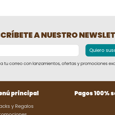
CRÍBETE A NUESTRO NEWSLE
Quiero susc
 tu correo con lanzamientos, ofertas y promociones excl
nú principal
Pagos 100% 
acks y Regalos
romociones