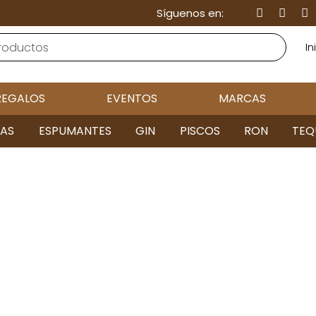
Síguenos en:
In
REGALOS
EVENTOS
MARCAS
AS
ESPUMANTES
GIN
PISCOS
RON
TEQ
ądrze
zystać bo