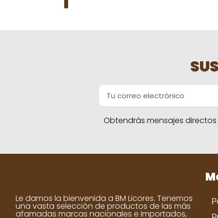
SUS
Obtendrás mensajes directos a
Me
Le damos la bienvenida a BM Licores. Tenemos
P
una vasta selección de productos de las más
afamadas marcas nacionales e importados,
P