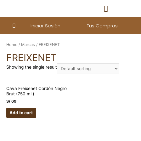
Iniciar Sesión
Tus Compras
Home
/
Marcas
/ FREIXENET
FREIXENET
Showing the single result
Cava Freixenet Cordón Negro
Brut (750 ml.)
S/
69
Add to cart