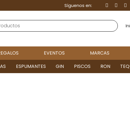
Síguenos en:
In
REGALOS
EVENTOS
MARCAS
AS
ESPUMANTES
GIN
PISCOS
RON
TEQ