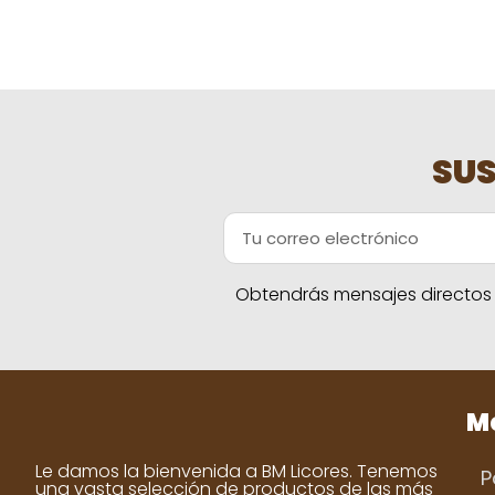
SUS
Obtendrás mensajes directos a
Me
Le damos la bienvenida a BM Licores. Tenemos
P
una vasta selección de productos de las más