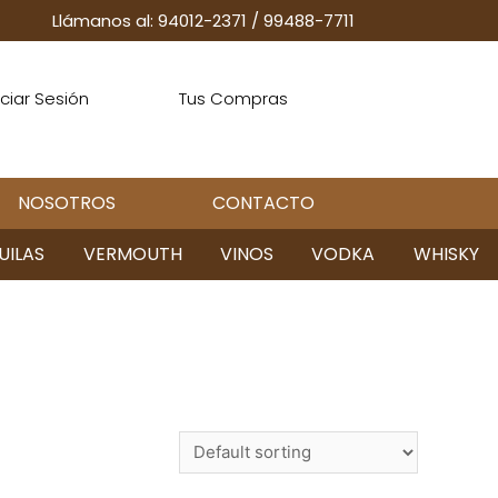
Llámanos al: 94012-2371
/
99488-7711
iciar Sesión
Tus Compras
NOSOTROS
CONTACTO
UILAS
VERMOUTH
VINOS
VODKA
WHISKY